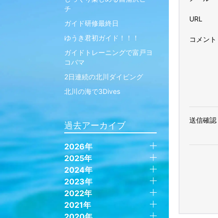
チ
URL
ガイド研修最終日
ゆうき君初ガイド！！！
コメント
ガイドトレーニングで富戸ヨ
コバマ
2日連続の北川ダイビング
北川の海で3Dives
送信確認
過去アーカイブ
2026年
2025年
2024年
2023年
2022年
2021年
2020年