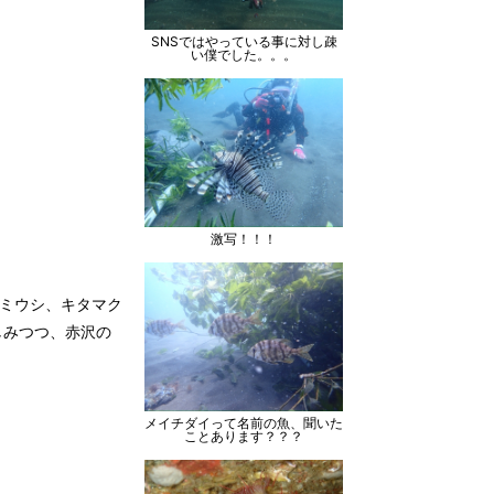
SNSではやっている事に対し疎
い僕でした。。。
激写！！！
ウミウシ、キタマク
しみつつ、赤沢の
メイチダイって名前の魚、聞いた
ことあります？？？