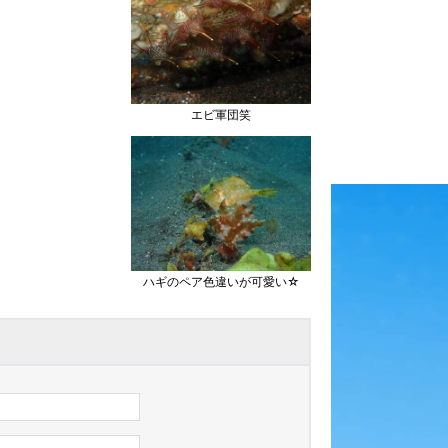
エビ軍団笑
ハギのペア色違いが可愛い☆