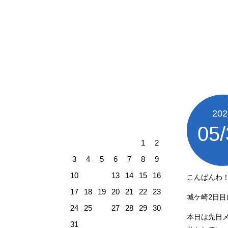
JOGASAKI 
伊豆・城ヶ崎店 ｜ 管理人日記
05
May
202
2026
05/
sun
mon
tue
wed
thu
fri
sat
1
2
3
4
5
6
7
8
9
10
11
12
13
14
15
16
こんばんわ
17
18
19
20
21
22
23
城ケ崎2日
24
25
26
27
28
29
30
本日は先日
31