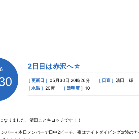
SHOP
2日目は赤沢へ☆
6
30
［ 更新日 ］
05月30日 20時26分
［ 日直 ］
清田 輝
［ 水温 ］
20度
［ 透明度 ］
10
！
目になりました、清田ことキヨッチです！！
メンバー＋本日メンバーで日中2ビーチ、夜はナイトダイビングor陸のナ