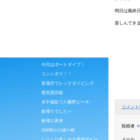
1ダイブ、1ボーリング
明日は最終
ゆっくり写真ツアー
雨上がりの富戸ヨコバマ
楽しんできま
See you again
北川の海でボートスペシャル
ティ
最終日はサメday♪
今日はボートダイブ！
コンシボリ！！
菖蒲沢でレックダイビング
透視度回復
水中撮影で八幡野ビーチ
コメント(
春濁りでした～
春濁り再来
投稿者
※
GW明けの城ケ崎
メール
じっくり楽しめる菖蒲沢ビー