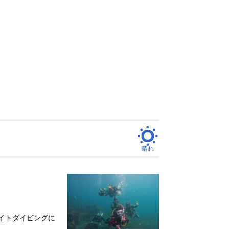
2日目は赤沢へ☆ | 東京でダイビングライセンス取得
晴れ
イトダイビングに