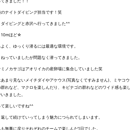
ってきました！！
陸のナイトダイビング担当です！笑
ダイビングと赤沢へ行ってきました^^
10mほど☆
ちよく、ゆっくり潜るには最適な環境です。
うねっていましたが問題なく潜ってきました。
ナミノカサゴはアオリイカの産卵場に集合していました笑
はあまり見ないメイチダイやアケウス(写真なくてすみません)、ミヤコ
の群れなど、マクロを楽しんだり、キビナゴの群れなどのワイド感も楽
でいきました。
て楽しいですね^^
り返して続けていってしまう魅力につられてしまいます。
ムも無事に戻りそれぞれのチームで楽しんだ1日でした。