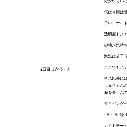
分かれてい
僕は今回は
最近の記事
日中、ナイト
今日も西伊豆に遠征
透明度もよく
西伊豆に遠征
砂地が気持
久しぶりに八幡野ビーチ
海況は若干
5月最終日！！
ここでもハ
2日目は赤沢へ☆
それ以外に
☆久しぶりの城ケ崎当番☆
ラ赤ちゃん
じっくり潜れる赤沢ビーチ
海を楽しん
ウミウシいっぱいの北川へ
ダイビングっ
平日ってなんて最高なんでし
ょう
ついつい繰
夏本番なのかしら
ナイトチー