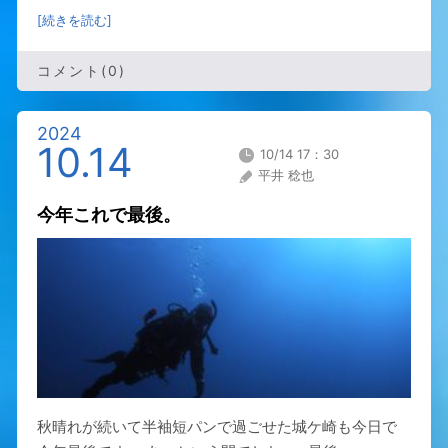
[続きを読む]
コメント(0)
2024
10.14
10/14 17：30
平井 稔也
今年これで最後。
秋晴れが続いて半袖短パンで過ごせた城ケ崎も今日で