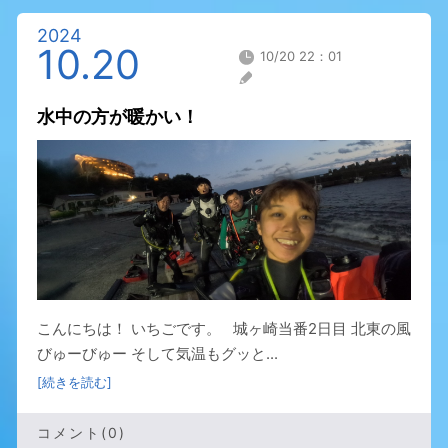
2024
10.20
10/20 22：01
水中の方が暖かい！
こんにちは！ いちごです。 城ヶ崎当番2日目 北東の風
びゅーびゅー そして気温もグッと...
[続きを読む]
コメント(0)