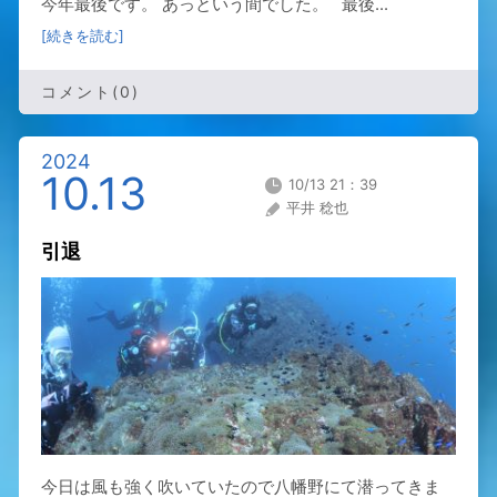
今年最後です。 あっという間でした。 最後...
[続きを読む]
コメント(0)
2024
10.13
10/13 21：39
平井 稔也
引退
今日は風も強く吹いていたので八幡野にて潜ってきま