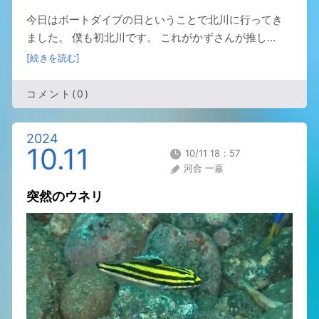
今日はボートダイブの日ということで北川に行ってき
ました。 僕も初北川です。 これがかずさんが推し...
[続きを読む]
コメント(0)
2024
10.11
10/11 18：57
河合 一嘉
突然のウネリ