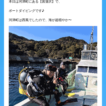
本日は河津町にある【菖蒲沢】で、
ボートダイビングです♪
河津町は西風でしたので、海が超穏やか〜