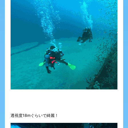
透視度18mぐらいで綺麗！