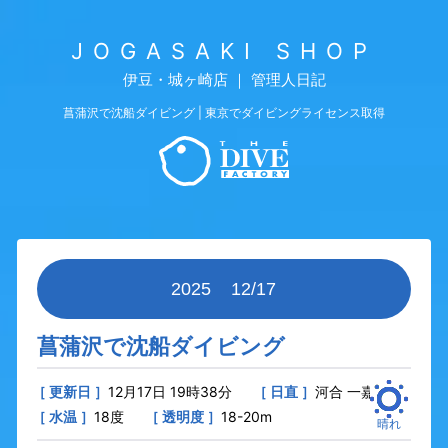
JOGASAKI SHOP
伊豆・城ヶ崎店 ｜ 管理人日記
菖蒲沢で沈船ダイビング | 東京でダイビングライセンス取得
2025
12/17
菖蒲沢で沈船ダイビング
［ 更新日 ］
12月17日 19時38分
［ 日直 ］
河合 一嘉
［ 水温 ］
18度
［ 透明度 ］
18-20m
晴れ