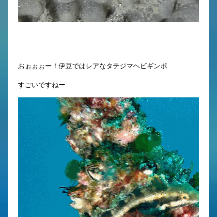
おぉぉぉー！伊豆ではレアなタテジマヘビギンポ
すごいですねー