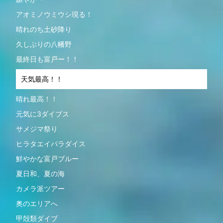
アオミノウミウシ現る！
晴れのち土砂降り
久しぶりの八幡野
最終日も富戸ー！！
天気最高！！
晴れ最高！！
元気に3ダイブス
サメジマ祭り
ヒラタエイパラダイス
鮮やかな富戸ブルー
夏日和、夏の海
カメラ派ツアー
奥のエリアへ
甲殻類ダイブ