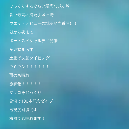
びっくりするぐらい最高な城ヶ崎
暑い最高の海だよ城ヶ崎
ウエットデビューの城ヶ崎当番開始！
朝から夜まで
ボートスペシャルティ開催
産卵始まらず
土肥で沈船ダイビング
ウミウシ！！！！！！
雨のち晴れ
漁師飯！！！！！
マクロをじっくり
貸切で100本記念ダイブ
透視度回復です!
梅雨でも晴れます！