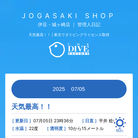
JOGASAKI SHOP
伊豆・城ヶ崎店 ｜ 管理人日記
天気最高！！ | 東京でダイビングライセンス取得
2025
07/05
天気最高！！
［ 更新日 ］
07月05日 23時36分
［ 日直 ］
平井 稔也
［ 水温 ］
22度
［ 透明度 ］
10から15メートル
晴れ